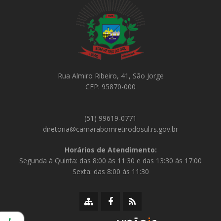
Rua Almiro Ribeiro, 41, São Jorge
CEP: 95870-000
(51) 99619-0771
diretoria@camarabomretirodosul.rs.gov.br
Horários de Atendimento:
Segunda à Quinta: das 8:00 às 11:30 e das 13:30 às 17:00
Sexta: das 8:00 às 11:30
M
F
R
a
a
S
p
c
S
i