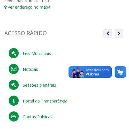
Sexta: das 8:00 às 11:30
Ver endereço no mapa
ACESSO RÁPIDO
Anterior
Próx
Leis Municipais
Notícias
Sessões plenárias
Portal da Transparência
Contas Públicas