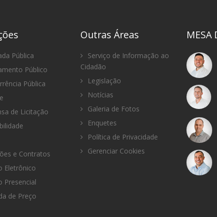
ações
Outras Áreas
MESA 
da Pública
Serviço de Informação ao
Cidadão
mento Público
Legislação
rência Pública
Notícias
e
Galeria de Fotos
sa de Licitação
Enquetes
bilidade
Política de Privacidade
Gerenciar Cookies
ções e Contratos
 Eletrônico
 Presencial
a de Preço