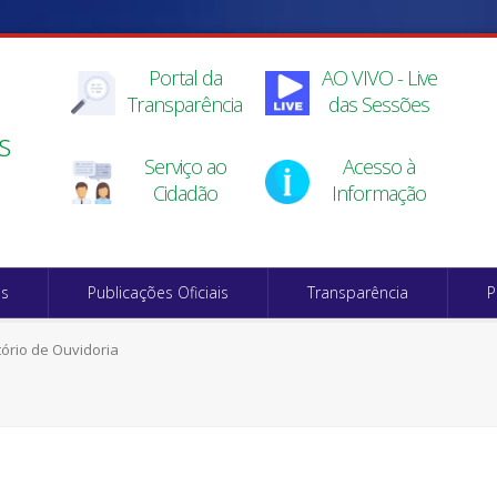
Portal da
AO VIVO - Live
Transparência
das Sessões
s
Serviço ao
Acesso à
Cidadão
Informação
os
Publicações Oficiais
Transparência
P
tório de Ouvidoria