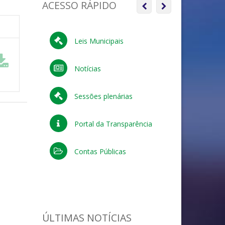
ACESSO RÁPIDO
Anterior
Próximo
Leis Municipais
Pergu
Notícias
Legis
Sessões plenárias
Licita
Portal da Transparência
Concu
Contas Públicas
Ouvid
ÚLTIMAS NOTÍCIAS