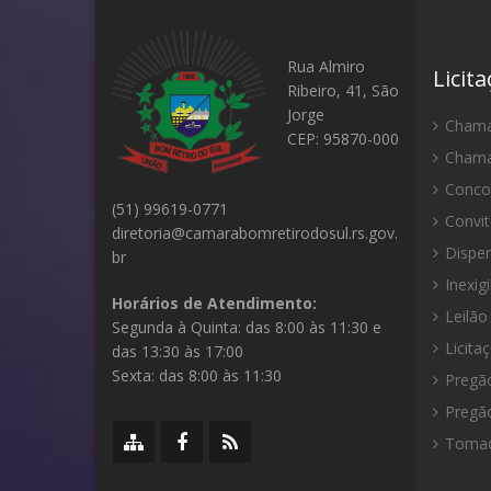
Rua Almiro
Licit
Ribeiro, 41, São
Jorge
Chama
CEP: 95870-000
Chama
Concor
(51) 99619-0771
Convit
diretoria@camarabomretirodosul.rs.gov.
Dispen
br
Inexigi
Horários de Atendimento:
Leilão
Segunda à Quinta: das 8:00 às 11:30 e
Licita
das 13:30 às 17:00
Sexta: das 8:00 às 11:30
Pregão
Pregão
M
F
R
Tomad
a
a
S
p
c
S