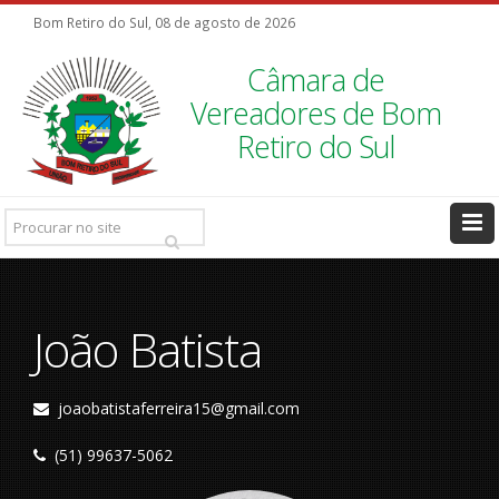
Bom Retiro do Sul, 08 de agosto de 2026
Câmara de
Vereadores de Bom
Retiro do Sul
Pesquisar
Ir
João Batista
joaobatistaferreira15@gmail.com
(51) 99637-5062