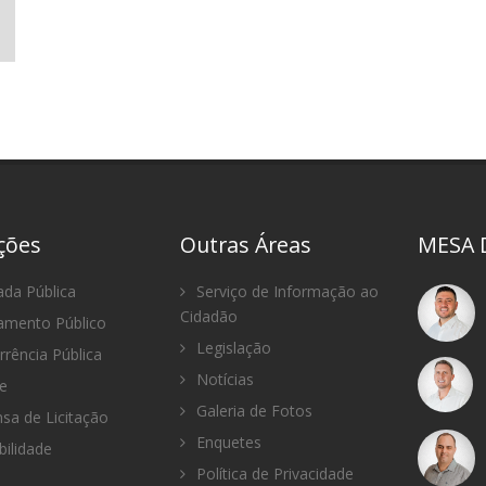
ações
Outras Áreas
MESA 
da Pública
Serviço de Informação ao
Cidadão
mento Público
Legislação
rência Pública
Notícias
e
Galeria de Fotos
sa de Licitação
Enquetes
bilidade
Política de Privacidade