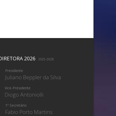
DIRETORA 2026
2025-2028
Presidente
Juliano Beppler da Silva
Vice-Presidente
Diogo Antoniolli
1º Secretário
Fabio Porto Martins