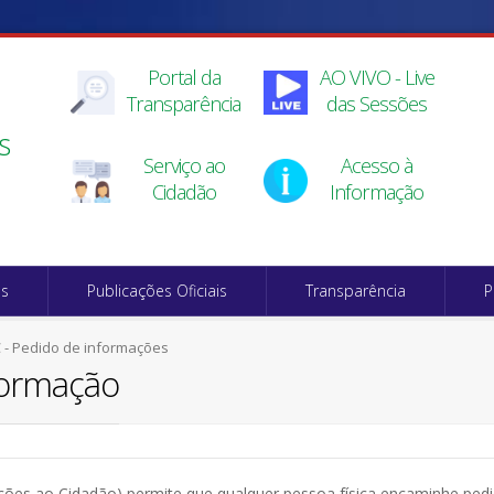
Portal da
AO VIVO - Live
Transparência
das Sessões
s
Serviço ao
Acesso à
Cidadão
Informação
os
Publicações Oficiais
Transparência
P
C - Pedido de informações
nformação
ações ao Cidadão) permite que qualquer pessoa física encaminhe ped