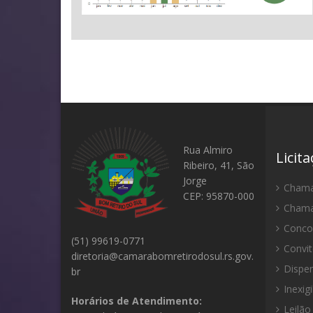
Rua Almiro
Licit
Ribeiro, 41, São
Jorge
Chama
CEP: 95870-000
Chama
Concor
(51) 99619-0771
Convit
diretoria@camarabomretirodosul.rs.gov.
Dispen
br
Inexigi
Horários de Atendimento:
Leilão