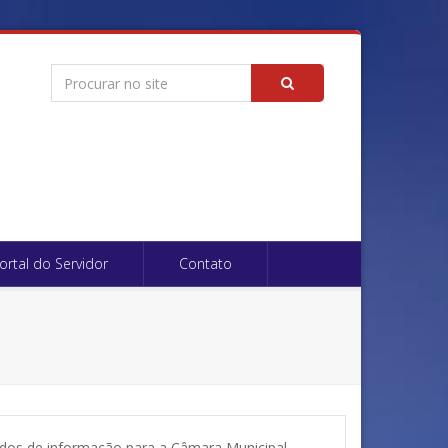
Pesquisar
Ouvidoria
Instagram
Ir
Radar da
Whatsapp
Transparência
Pública
ortal do Servidor
Contato
idos de informação para a Câmara Municipal.