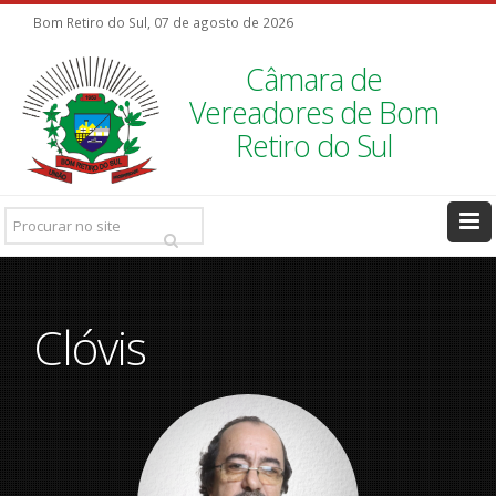
Bom Retiro do Sul, 07 de agosto de 2026
Câmara de
Vereadores de Bom
Retiro do Sul
Pesquisar
Ir
Clóvis