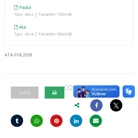
Pauta
|
Tipo: .docx
Tamanho: 109,6 kB
Ata
|
Tipo: .docx
Tamanho: 584,6 kB
ATA 018.2026
COMPARTILHAR
Voltar
𝕏