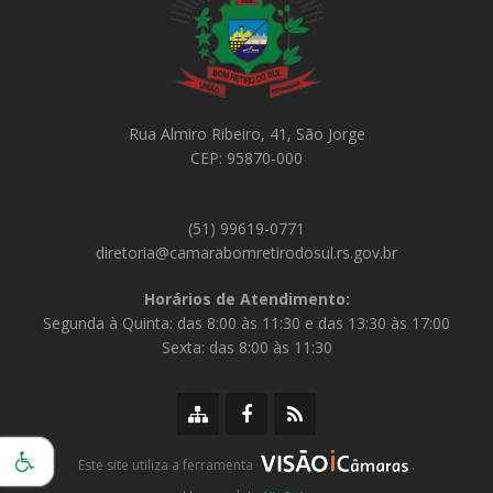
Rua Almiro Ribeiro, 41, São Jorge
CEP: 95870-000
(51) 99619-0771
diretoria@camarabomretirodosul.rs.gov.br
Horários de Atendimento:
Segunda à Quinta: das 8:00 às 11:30 e das 13:30 às 17:00
Sexta: das 8:00 às 11:30
M
F
R
a
a
S
p
c
S
i
Este site utiliza a ferramenta
.
a
e
d
C
â