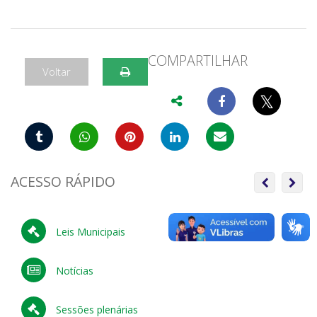
COMPARTILHAR
Voltar
𝕏
ACESSO RÁPIDO
Anterior
Próx
Leis Municipais
Notícias
Sessões plenárias