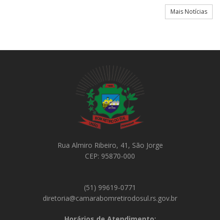
Mais Notícias
Rua Almiro Ribeiro, 41, São Jorge
CEP: 95870-000
(51) 99619-0771
diretoria@camarabomretirodosul.rs.gov.br
Horários de Atendimento: